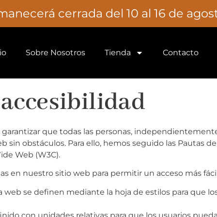
necerá cerrada del 10 al 16 de agosto
io
Sobre Nosotros
Tienda
Contacto
 accesibilidad
antizar que todas las personas, independientemente d
eb sin obstáculos. Para ello, hemos seguido las Pautas de
 Wide Web (W3C).
s en nuestro sitio web para permitir un acceso más fácil
na web se definen mediante la hoja de estilos para que lo
inido con unidades relativas para que los usuarios pueda