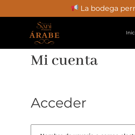
La bodega perma
Ir al
contenido
Inic
Mi cuenta
Acceder