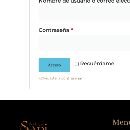
Nombre de usuario o correo elec
Contraseña
*
Recuérdame
Acceso
¿Olvidaste la contraseña?
Men