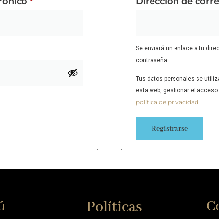
trónico
*
Dirección de corr
Se enviará un enlace a tu dire
contraseña.
Tus datos personales se utiliz
esta web, gestionar el acceso 
política de privacidad
.
Registrarse
ú
Políticas
C