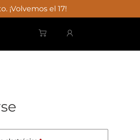
. ¡Volvemos el 17!
rse