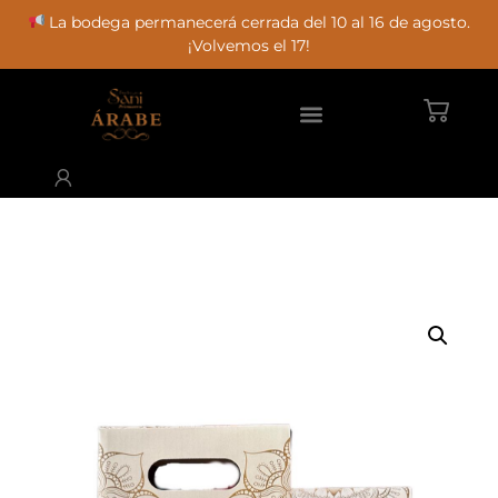
La bodega permanecerá cerrada del 10 al 16 de agosto.
¡Volvemos el 17!