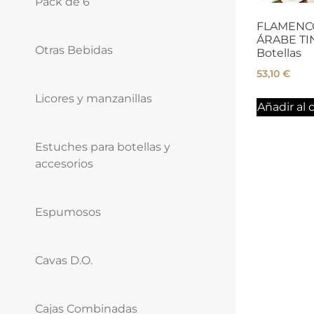
Pack de 6
FLAMENCO
ÁRABE TIN
Otras Bebidas
Botellas
53,10
€
Licores y manzanillas
Añadir al c
Estuches para botellas y
accesorios
Espumosos
Cavas D.O.
Cajas Combinadas