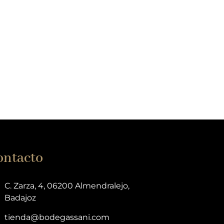
ontacto
C. Zarza, 4, 06200 Almendralejo,
Badajoz
tienda@bodegassani.com