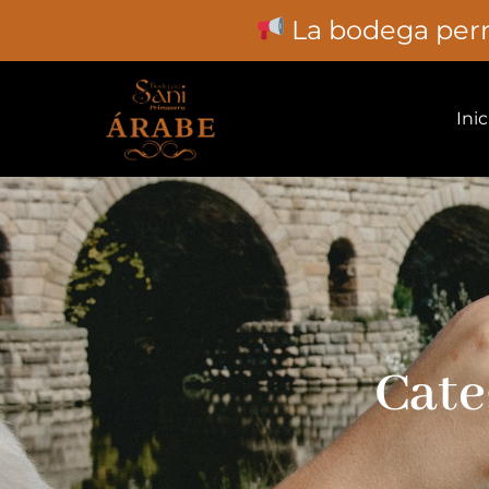
La bodega perma
Inic
Cate