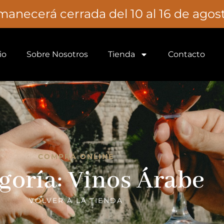
necerá cerrada del 10 al 16 de agosto
io
Sobre Nosotros
Tienda
Contacto
COMPRA ONLINE
goría: Vinos Árabe
VOLVER A LA TIENDA